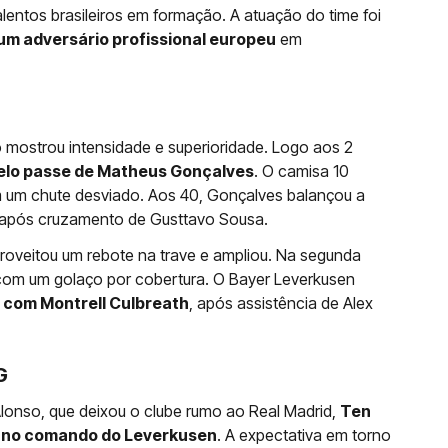
entos brasileiros em formação. A atuação do time foi
 um adversário profissional europeu
em
 mostrou intensidade e superioridade. Logo aos 2
belo passe de Matheus Gonçalves
. O camisa 10
m um chute desviado. Aos 40, Gonçalves balançou a
 após cruzamento de Gusttavo Sousa.
roveitou um rebote na trave e ampliou. Na segunda
com um golaço por cobertura. O Bayer Leverkusen
, com Montrell Culbreath
, após assistência de Alex
G
Alonso, que deixou o clube rumo ao Real Madrid,
Ten
 no comando do Leverkusen
. A expectativa em torno