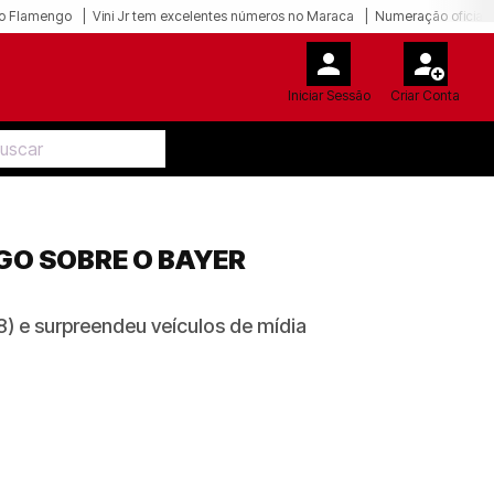
o Flamengo
Vini Jr tem excelentes números no Maraca
Numeração oficial 
Iniciar Sessão
Criar Conta
GO SOBRE O BAYER
) e surpreendeu veículos de mídia