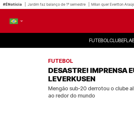
#ÉNotícia
Jardim faz balanço de 1º semestre
Milan quer Evertton Araúj
FUTEBOL
CLUBE
FLA
PT-BR
EN
FUTEBOL
DESASTRE! IMPRENSA E
LEVERKUSEN
Mengão sub-20 derrotou o clube al
ao redor do mundo