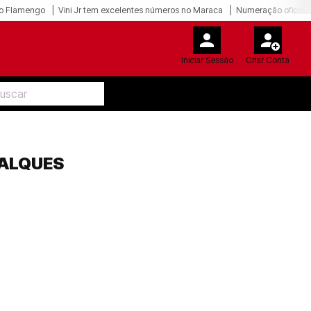
o Flamengo
Vini Jr tem excelentes números no Maraca
Numeração oficial 
Iniciar Sessão
Criar Conta
FALQUES