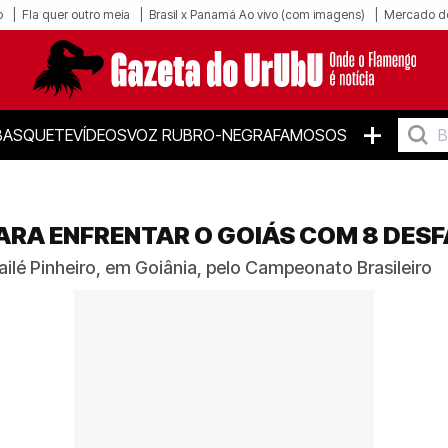
o
Fla quer outro meia
Brasil x Panamá Ao vivo (com imagens)
Mercado d
+
BASQUETE
VÍDEOS
VOZ RUBRO-NEGRA
FAMOSOS
RA ENFRENTAR O GOIÁS COM 8 DES
ailé Pinheiro, em Goiânia, pelo Campeonato Brasileiro