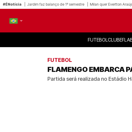
#ÉNotícia
Jardim faz balanço de 1º semestre
Milan quer Evertton Araúj
FUTEBOL
CLUBE
FLA
PT-BR
EN
FUTEBOL
FLAMENGO EMBARCA PA
Partida será realizada no Estádio H