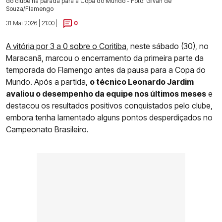
do clube na parada para a Copa do Mundo - Foto: Gilvan de
Souza/Flamengo
31 Mai 2026 | 21:00 |
0
A vitória por 3 a 0 sobre o Coritiba
, neste sábado (30), no
Maracanã, marcou o encerramento da primeira parte da
temporada do Flamengo antes da pausa para a Copa do
Mundo. Após a partida,
o técnico Leonardo Jardim
avaliou o desempenho da equipe nos últimos meses
e
destacou os resultados positivos conquistados pelo clube,
embora tenha lamentado alguns pontos desperdiçados no
Campeonato Brasileiro.