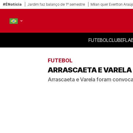
#ÉNotícia
Jardim faz balanço de 1º semestre
Milan quer Evertton Araúj
FUTEBOL
CLUBE
FLA
PT-BR
EN
FUTEBOL
ARRASCAETA E VARELA
Arrascaeta e Varela foram convoca