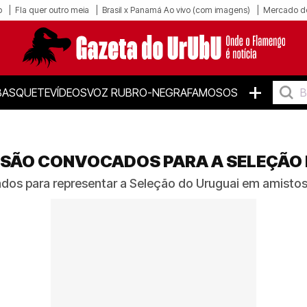
o
Fla quer outro meia
Brasil x Panamá Ao vivo (com imagens)
Mercado d
+
BASQUETE
VÍDEOS
VOZ RUBRO-NEGRA
FAMOSOS
 SÃO CONVOCADOS PARA A SELEÇÃO
dos para representar a Seleção do Uruguai em amisto