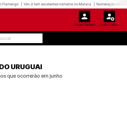
o Flamengo
Vini Jr tem excelentes números no Maraca
Numeração oficial 
Iniciar Sessão
Criar Conta
 DO URUGUAI
sos que ocorrerão em junho