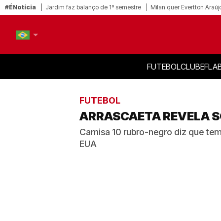
#ÉNotícia
Jardim faz balanço de 1º semestre
Milan quer Evertton Araúj
FUTEBOL
CLUBE
FLA
PT-BR
EN
FUTEBOL
ARRASCAETA REVELA S
Camisa 10 rubro-negro diz que tem 
EUA