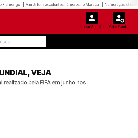
o Flamengo
Vini Jr tem excelentes números no Maraca
Numeração oficial 
Iniciar Sessão
Criar Conta
UNDIAL, VEJA
l realizado pela FIFA em junho nos