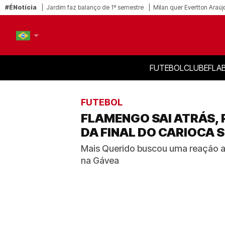
#ÉNotícia
Jardim faz balanço de 1º semestre
Milan quer Evertton Araúj
FUTEBOL
CLUBE
FLA
PT-BR
EN
FUTEBOL
FLAMENGO SAI ATRÁS, 
DA FINAL DO CARIOCA 
Mais Querido buscou uma reação apó
na Gávea