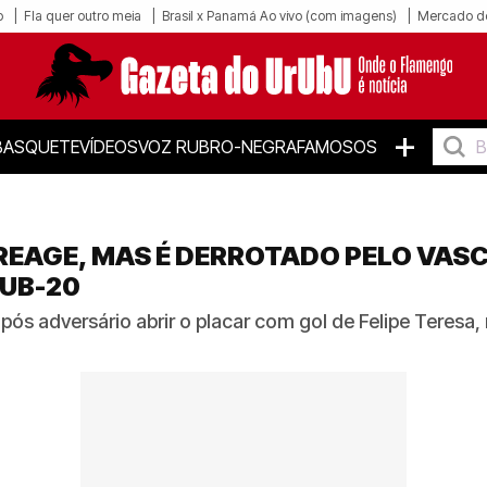
o
Fla quer outro meia
Brasil x Panamá Ao vivo (com imagens)
Mercado d
+
BASQUETE
VÍDEOS
VOZ RUBRO-NEGRA
FAMOSOS
REAGE, MAS É DERROTADO PELO VAS
SUB-20
s adversário abrir o placar com gol de Felipe Teresa,