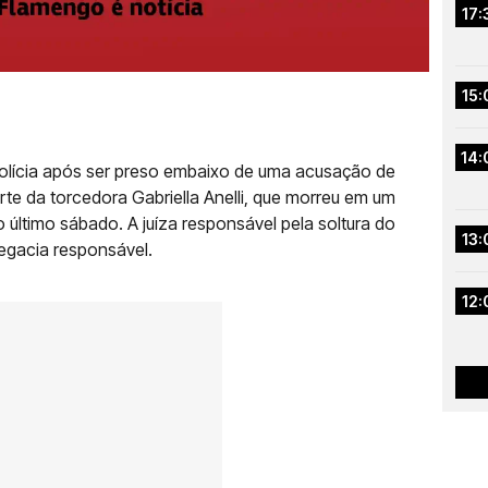
17:
15:
14:
polícia após ser preso embaixo de uma acusação de
rte da torcedora Gabriella Anelli, que morreu em um
 último sábado. A juíza responsável pela soltura do
13:
legacia responsável.
12: