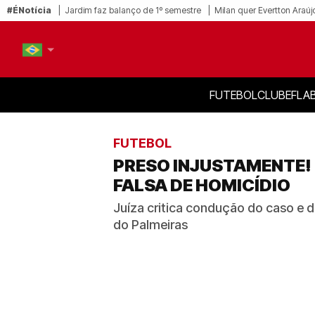
#ÉNotícia
Jardim faz balanço de 1º semestre
Milan quer Evertton Araúj
FUTEBOL
CLUBE
FLA
PT-BR
EN
FUTEBOL
PRESO INJUSTAMENTE!
FALSA DE HOMICÍDIO
Juíza critica condução do caso e 
do Palmeiras