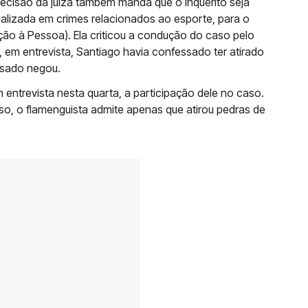
 decisão da juíza também manda que o inquérito seja
ializada em crimes relacionados ao esporte, para o
ão à Pessoa). Ela criticou a condução do caso pelo
 em entrevista, Santiago havia confessado ter atirado
cusado negou.
ntrevista nesta quarta, a participação dele no caso.
so, o flamenguista admite apenas que atirou pedras de