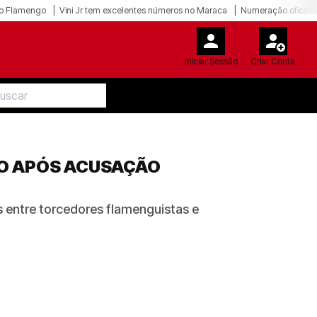
o Flamengo
Vini Jr tem excelentes números no Maraca
Numeração oficial 
Iniciar Sessão
Criar Conta
DO APÓS ACUSAÇÃO
s entre torcedores flamenguistas e