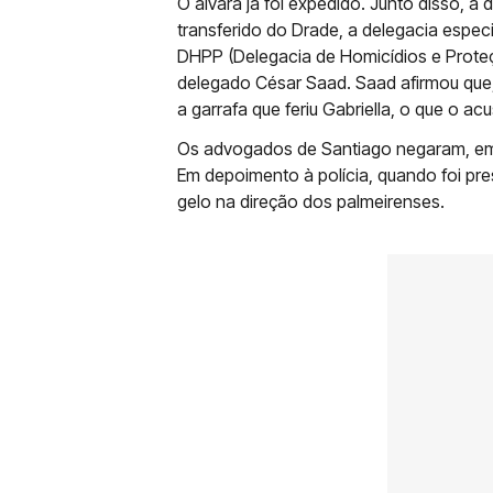
O alvará já foi expedido. Junto disso, a
transferido do Drade, a delegacia espec
DHPP (Delegacia de Homicídios e Proteç
delegado César Saad. Saad afirmou que,
a garrafa que feriu Gabriella, o que o a
Os advogados de Santiago negaram, em e
Em depoimento à polícia, quando foi pre
gelo na direção dos palmeirenses.