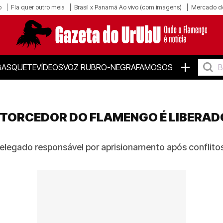
o
Fla quer outro meia
Brasil x Panamá Ao vivo (com imagens)
Mercado d
+
BASQUETE
VÍDEOS
VOZ RUBRO-NEGRA
FAMOSOS
 TORCEDOR DO FLAMENGO É LIBERA
delegado responsável por aprisionamento após conflito