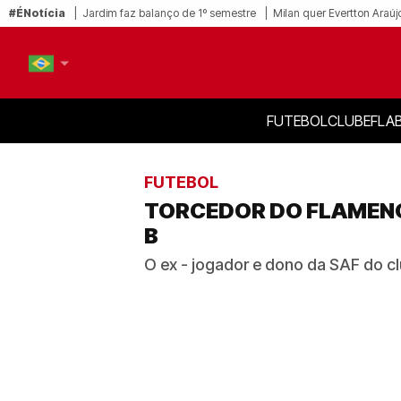
#ÉNotícia
Jardim faz balanço de 1º semestre
Milan quer Evertton Araúj
FUTEBOL
CLUBE
FLA
PT-BR
EN
FUTEBOL
TORCEDOR DO FLAMENG
B
O ex - jogador e dono da SAF do c