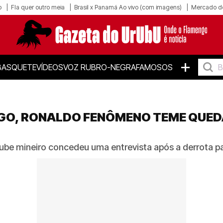
o
Fla quer outro meia
Brasil x Panamá Ao vivo (com imagens)
Mercado d
+
BASQUETE
VÍDEOS
VOZ RUBRO-NEGRA
FAMOSOS
O, RONALDO FENÔMENO TEME QUEDA 
lube mineiro concedeu uma entrevista após a derrota p