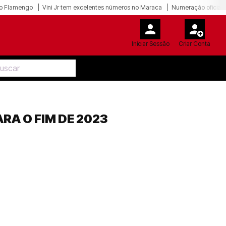
o Flamengo
Vini Jr tem excelentes números no Maraca
Numeração oficial 
Iniciar Sessão
Criar Conta
RA O FIM DE 2023