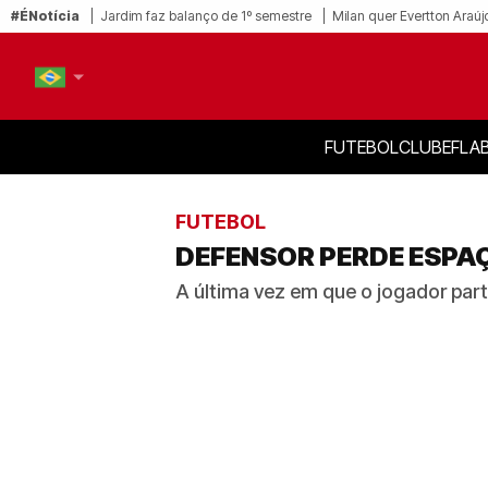
#ÉNotícia
Jardim faz balanço de 1º semestre
Milan quer Evertton Araúj
FUTEBOL
CLUBE
FLA
PT-BR
EN
FUTEBOL
DEFENSOR PERDE ESPAÇ
A última vez em que o jogador par