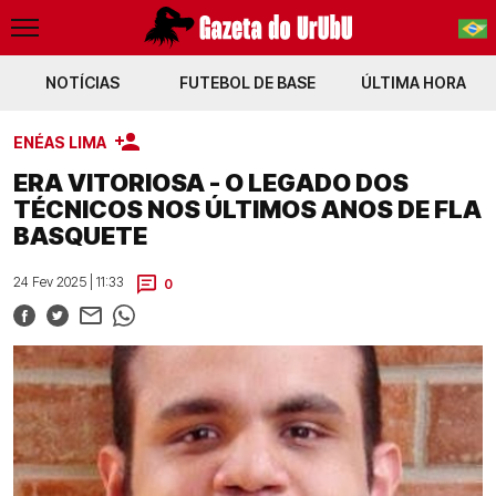
NOTÍCIAS
FUTEBOL DE BASE
PT-BR
ÚLTIMA HORA
EN
ENÉAS LIMA
a
Brasil x Panamá Ao vivo (com imagens)
Mercado do Flamengo
Vini Jr
ERA VITORIOSA - O LEGADO DOS
TÉCNICOS NOS ÚLTIMOS ANOS DE FLA
BASQUETE
24 Fev 2025 | 11:33
0