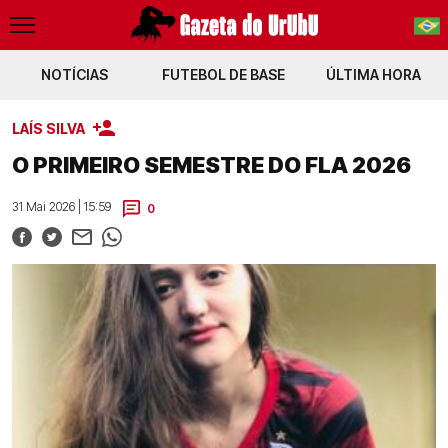
NOTÍCIAS
FUTEBOL DE BASE
PT-BR
ÚLTIMA HORA
EN
LAÍS SILVA
a
Brasil x Panamá Ao vivo (com imagens)
Mercado do Flamengo
Vini Jr
O PRIMEIRO SEMESTRE DO FLA 2026
31 Mai 2026 | 15:59
0