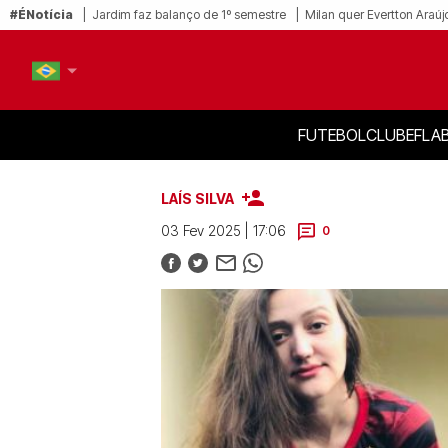
#ÉNotícia
Jardim faz balanço de 1º semestre
Milan quer Evertton Araúj
FUTEBOL
CLUBE
FLA
PT-BR
EN
LAÍS SILVA
03 Fev 2025 | 17:06
0