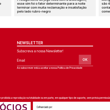
e
esse sim foi o fator determinante para a noite
são 4
terminar com muita reclamação e insatisfação
cont
pelo lado rubro-negro
come
NEWSLETTER
Subscreva a nossa Newsletter!
Email
OK
Ao subscrever está a aceitar a nossa
Política de Privacidade
roibida a reprodução na totalidade ou em parte, em qualquer tipo de suporte, sem prévia permissão