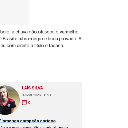
o bolo, a chuva não ofuscou o vermelho
Brasil é rubro-negro e ficou provado. A
 com direito a título e tacacá.
LAÍS SILVA
09 Mar 2026 | 16:58
0
Flamengo campeão carioca
ão é o maior campeão estadual, agora