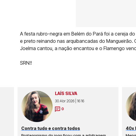
A festa rubro-negra em Belém do Pará foi a cereja d
e preto reinando nas arquibancadas do Mangueirão. O 
Joelma cantou, a nação encantou e o Flamengo venceu
SRN!!
LAÍS SILVA
30 Abr 2026 | 16:16
0
Contra tudo e contra todos
40x 
Protagonismo do jogo ficou com a arbitragem,
Meng