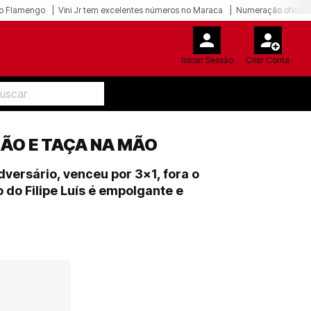
o Flamengo
Vini Jr tem excelentes números no Maraca
Numeração oficial 
Iniciar Sessão
Criar Conta
XÃO E TAÇA NA MÃO
ersário, venceu por 3x1, fora o
 do Filipe Luís é empolgante e