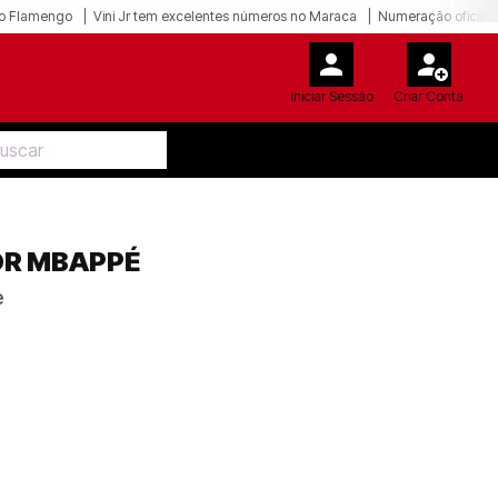
o Flamengo
Vini Jr tem excelentes números no Maraca
Numeração oficial 
Iniciar Sessão
Criar Conta
OR MBAPPÉ
e