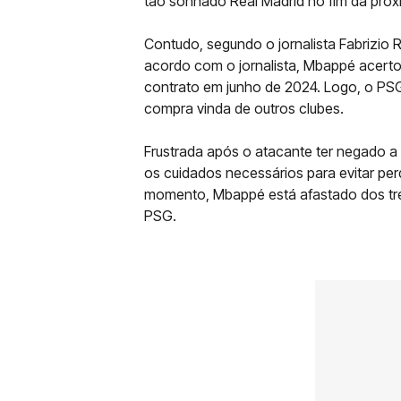
tão sonhado Real Madrid no fim da pró
Contudo, segundo o jornalista Fabrizio R
acordo com o jornalista, Mbappé acertou
contrato em junho de 2024. Logo, o PSG
compra vinda de outros clubes.
Frustrada após o atacante ter negado a o
os cuidados necessários para evitar pe
momento, Mbappé está afastado dos trei
PSG.