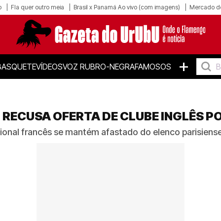
o
Fla quer outro meia
Brasil x Panamá Ao vivo (com imagens)
Mercado d
+
BASQUETE
VÍDEOS
VOZ RUBRO-NEGRA
FAMOSOS
 RECUSA OFERTA DE CLUBE INGLÊS P
cional francês se mantém afastado do elenco parisiens