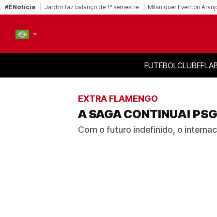
#ÉNotícia
Jardim faz balanço de 1º semestre
Milan quer Evertton Araúj
FUTEBOL
CLUBE
FLA
PT-BR
EN
EXTRA FLAMENGO
A SAGA CONTINUA! PSG
Com o futuro indefinido, o interna