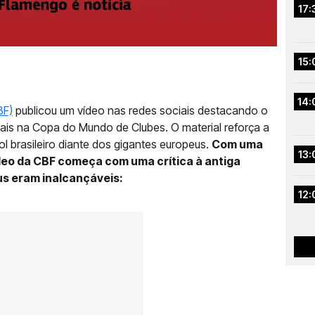
17:
15:
14:
BF)
publicou um vídeo nas redes sociais destacando o
is na Copa do Mundo de Clubes. O material reforça a
l brasileiro diante dos gigantes europeus.
Com uma
13:
ídeo da CBF começa com uma crítica à antiga
s eram inalcançáveis:
12: