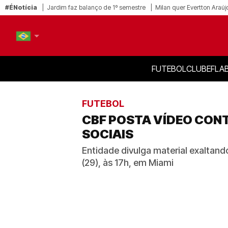
#ÉNotícia
Jardim faz balanço de 1º semestre
Milan quer Evertton Araúj
FUTEBOL
CLUBE
FLA
PT-BR
EN
FUTEBOL
CBF POSTA VÍDEO CONT
SOCIAIS
Entidade divulga material exalta
(29), às 17h, em Miami