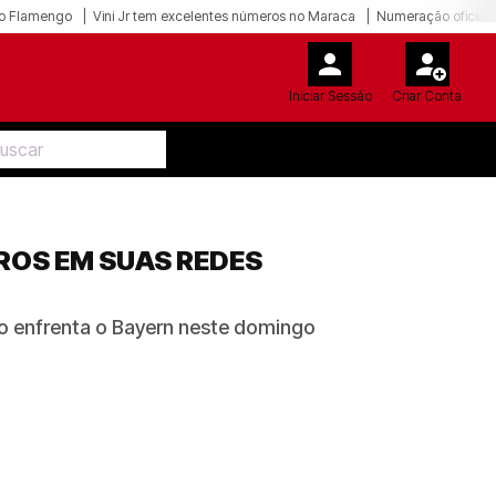
o Flamengo
Vini Jr tem excelentes números no Maraca
Numeração oficial 
Iniciar Sessão
Criar Conta
ROS EM SUAS REDES
o enfrenta o Bayern neste domingo