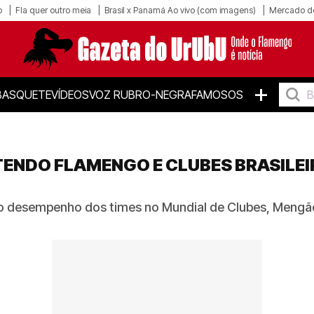
o
Fla quer outro meia
Brasil x Panamá Ao vivo (com imagens)
Mercado d
+
BASQUETE
VÍDEOS
VOZ RUBRO-NEGRA
FAMOSOS
ENDO FLAMENGO E CLUBES BRASILEI
ndo desempenho dos times no Mundial de Clubes, Mengã