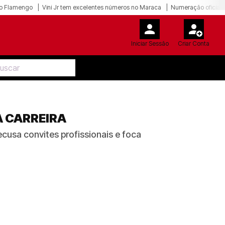
o Flamengo
Vini Jr tem excelentes números no Maraca
Numeração oficial 
Iniciar Sessão
Criar Conta
A CARREIRA
ecusa convites profissionais e foca