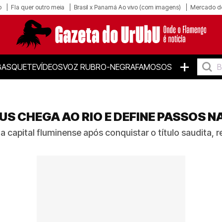
o
Fla quer outro meia
Brasil x Panamá Ao vivo (com imagens)
Mercado d
+
BASQUETE
VÍDEOS
VOZ RUBRO-NEGRA
FAMOSOS
S CHEGA AO RIO E DEFINE PASSOS N
capital fluminense após conquistar o título saudita, r