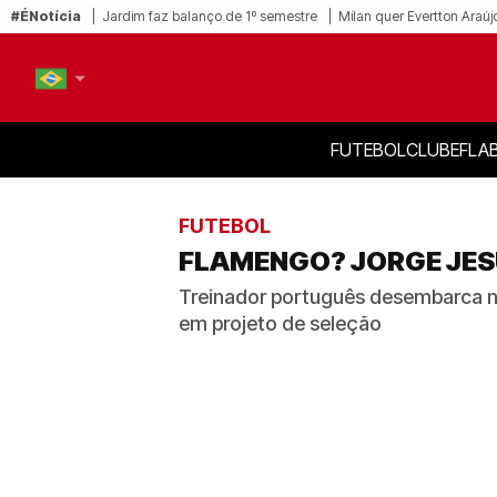
#ÉNotícia
Jardim faz balanço de 1º semestre
Milan quer Evertton Araúj
FUTEBOL
CLUBE
FLA
PT-BR
EN
FUTEBOL
FLAMENGO? JORGE JESU
Treinador português desembarca na 
em projeto de seleção