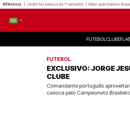
#ÉNotícia
Jardim faz balanço de 1º semestre
Milan quer Evertton Araúj
FUTEBOL
CLUBE
FLA
PT-BR
EN
FUTEBOL
EXCLUSIVO: JORGE JES
CLUBE
Comandante português aproveitará
carioca pelo Campeonato Brasileir