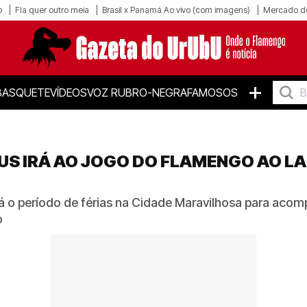
o
Fla quer outro meia
Brasil x Panamá Ao vivo (com imagens)
Mercado d
+
BASQUETE
VÍDEOS
VOZ RUBRO-NEGRA
FAMOSOS
US IRÁ AO JOGO DO FLAMENGO AO L
 o período de férias na Cidade Maravilhosa para aco
o