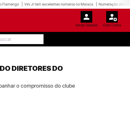
o Flamengo
Vini Jr tem excelentes números no Maraca
Numeração oficial 
Iniciar Sessão
Criar Conta
ADO DIRETORES DO
mpanhar o compromisso do clube