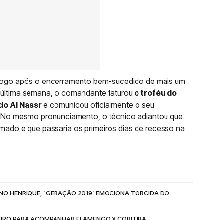
re logo após o encerramento bem-sucedido de mais um
Na última semana, o comandante faturou
o troféu do
do Al Nassr
e comunicou oficialmente o seu
. No mesmo pronunciamento, o técnico adiantou que
amado e que passaria os primeiros dias de recesso na
RUNO HENRIQUE, ‘GERAÇÃO 2019’ EMOCIONA TORCIDA DO
NEIRO PARA ACOMPANHAR FLAMENGO X CORITIBA