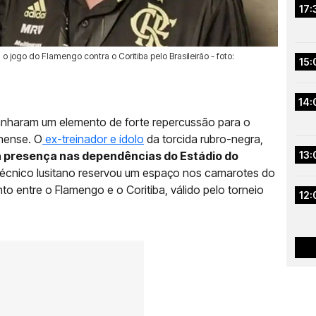
17:
jogo do Flamengo contra o Coritiba pelo Brasileirão - foto:
15:
14:
ganharam um elemento de forte repercussão para o
inense. O
ex-treinador e ídolo
da torcida rubro-negra,
á presença nas dependências do Estádio do
13:
técnico lusitano reservou um espaço nos camarotes do
nto entre o Flamengo e o Coritiba, válido pelo torneio
12: