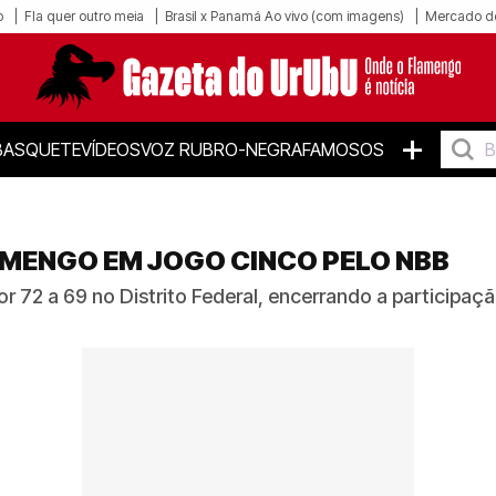
o
Fla quer outro meia
Brasil x Panamá Ao vivo (com imagens)
Mercado d
+
BASQUETE
VÍDEOS
VOZ RUBRO-NEGRA
FAMOSOS
AMENGO EM JOGO CINCO PELO NBB
 72 a 69 no Distrito Federal, encerrando a participaçã