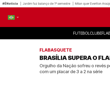
#ÉNotícia
Jardim faz balanço de 1º semestre
Milan quer Evertton Araúj
FUTEBOL
CLUBE
FLA
PT-BR
EN
FLABASQUETE
BRASÍLIA SUPERA O FL
Orgulho da Nação sofreu o revés por
com um placar de 3 a 2 na série