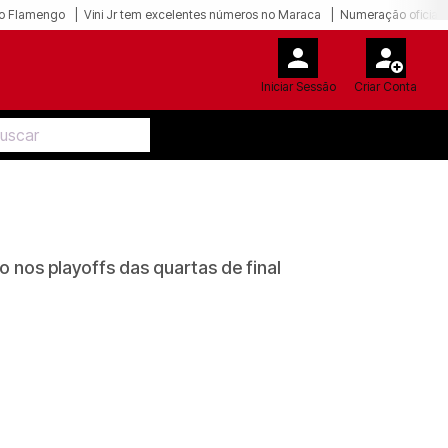
o Flamengo
Vini Jr tem excelentes números no Maraca
Numeração oficial 
Iniciar Sessão
Criar Conta
o nos playoffs das quartas de final