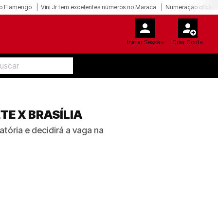
o Flamengo
Vini Jr tem excelentes números no Maraca
Numeração oficial 
Iniciar Sessão
Criar Conta
TE X BRASÍLIA
tória e decidirá a vaga na