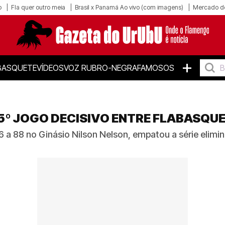
o
Fla quer outro meia
Brasil x Panamá Ao vivo (com imagens)
Mercado d
+
BASQUETE
VÍDEOS
VOZ RUBRO-NEGRA
FAMOSOS
5º JOGO DECISIVO ENTRE FLABASQUE
a 88 no Ginásio Nilson Nelson, empatou a série elimina