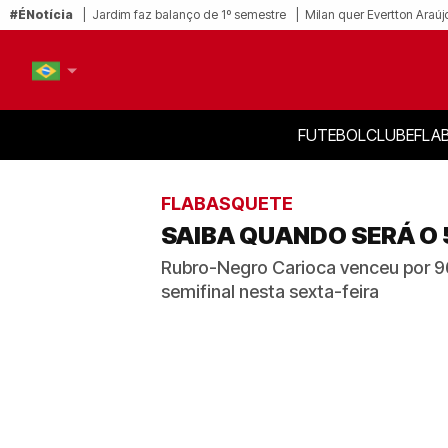
#ÉNotícia
Jardim faz balanço de 1º semestre
Milan quer Evertton Araúj
FUTEBOL
CLUBE
FLA
PT-BR
EN
FLABASQUETE
SAIBA QUANDO SERÁ O 
Rubro-Negro Carioca venceu por 96 
semifinal nesta sexta-feira