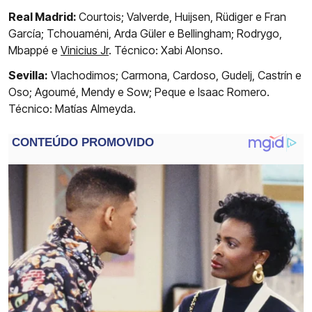
Real Madrid:
Courtois; Valverde, Huijsen, Rüdiger e Fran
García; Tchouaméni, Arda Güler e Bellingham; Rodrygo,
Mbappé e
Vinicius Jr
. Técnico: Xabi Alonso.
Sevilla:
Vlachodimos; Carmona, Cardoso, Gudelj, Castrín e
Oso; Agoumé, Mendy e Sow; Peque e Isaac Romero.
Técnico: Matías Almeyda.