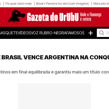
o
Fla quer outro meia
Brasil x Panamá Ao vivo (com imagens)
Mercado d
+
BASQUETE
VÍDEOS
VOZ RUBRO-NEGRA
FAMOSOS
 BRASIL VENCE ARGENTINA NA CONQ
tinos em final equilibrada e garantiu mais um título co