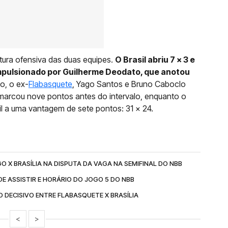
stura ofensiva das duas equipes.
O Brasil abriu 7 x 3 e
impulsionado por Guilherme Deodato, que anotou
o, o ex-
Flabasquete
, Yago Santos e Bruno Caboclo
arcou nove pontos antes do intervalo, enquanto o
il a uma vantagem de sete pontos: 31 x 24.
O X BRASÍLIA NA DISPUTA DA VAGA NA SEMIFINAL DO NBB
DE ASSISTIR E HORÁRIO DO JOGO 5 DO NBB
 DECISIVO ENTRE FLABASQUETE X BRASÍLIA
<
>