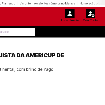
o Flamengo
Vini Jr tem excelentes números no Maraca
Numeração oficial 
Iniciar Sessão
Criar Conta
UISTA DA AMERICUP DE
ntinental, com brilho de Yago