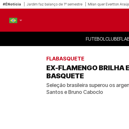
#ÉNotícia
Jardim faz balanço de 1º semestre
Milan quer Evertton Araúj
FUTEBOL
CLUBE
FLA
PT-BR
EN
FLABASQUETE
EX-FLAMENGO BRILHA E
BASQUETE
Seleção brasileira superou os argen
Santos e Bruno Caboclo