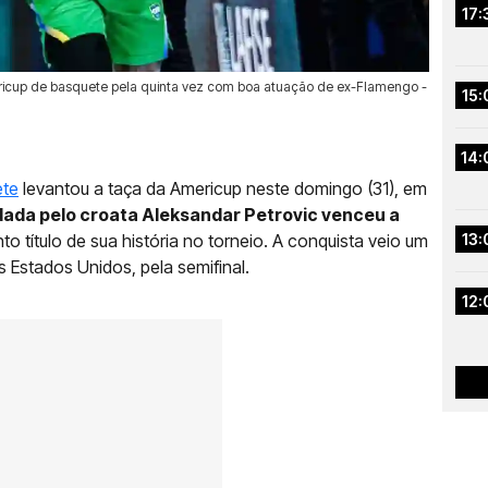
17:
mericup de basquete pela quinta vez com boa atuação de ex-Flamengo -
15:
14:
ete
levantou a taça da Americup neste domingo (31), em
ada pelo croata Aleksandar Petrovic venceu a
nto título de sua história no torneio. A conquista veio um
13:
 Estados Unidos, pela semifinal.
12: