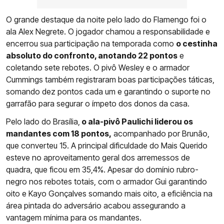
O grande destaque da noite pelo lado do Flamengo foi o
ala Alex Negrete. O jogador chamou a responsabilidade e
encerrou sua participação na temporada como
o cestinha
absoluto do confronto, anotando 22 pontos
e
coletando sete rebotes. O pivô Wesley e o armador
Cummings também registraram boas participações táticas,
somando dez pontos cada um e garantindo o suporte no
garrafão para segurar o ímpeto dos donos da casa.
Pelo lado do Brasília,
o ala-pivô Paulichi liderou os
mandantes com 18 pontos,
acompanhado por Brunão,
que converteu 15. A principal dificuldade do Mais Querido
esteve no aproveitamento geral dos arremessos de
quadra, que ficou em 35,4%. Apesar do domínio rubro-
negro nos rebotes totais, com o armador Gui garantindo
oito e Kayo Gonçalves somando mais oito, a eficiência na
área pintada do adversário acabou assegurando a
vantagem mínima para os mandantes.