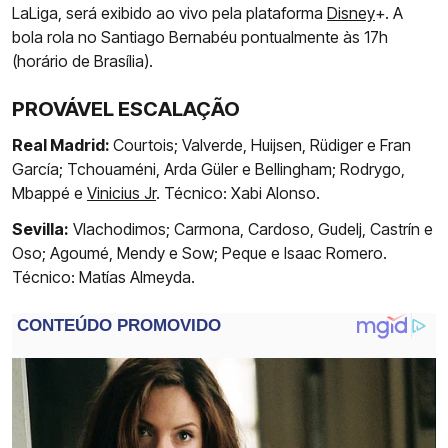
LaLiga, será exibido ao vivo pela plataforma
Disney
+. A
bola rola no Santiago Bernabéu pontualmente às 17h
(horário de Brasília).
PROVÁVEL ESCALAÇÃO
Real Madrid:
Courtois; Valverde, Huijsen, Rüdiger e Fran
García; Tchouaméni, Arda Güler e Bellingham; Rodrygo,
Mbappé e
Vinicius Jr
. Técnico: Xabi Alonso.
Sevilla:
Vlachodimos; Carmona, Cardoso, Gudelj, Castrín e
Oso; Agoumé, Mendy e Sow; Peque e Isaac Romero.
Técnico: Matías Almeyda.