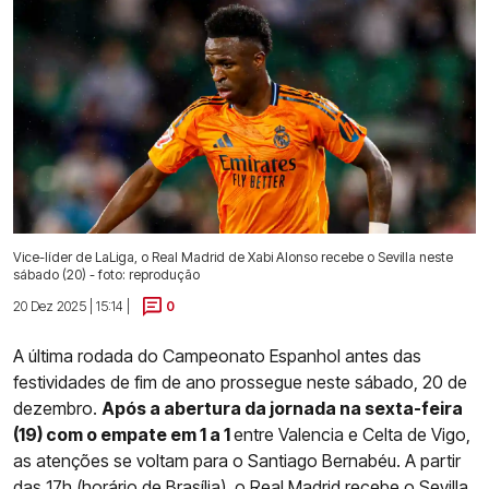
Vice-líder de LaLiga, o Real Madrid de Xabi Alonso recebe o Sevilla neste
sábado (20) - foto: reprodução
20 Dez 2025 | 15:14 |
0
A última rodada do Campeonato Espanhol antes das
festividades de fim de ano prossegue neste sábado, 20 de
dezembro.
Após a abertura da jornada na sexta-feira
(19) com o empate em 1 a 1
entre Valencia e Celta de Vigo,
as atenções se voltam para o Santiago Bernabéu. A partir
das 17h (horário de Brasília), o
Real Madrid
recebe o Sevilla