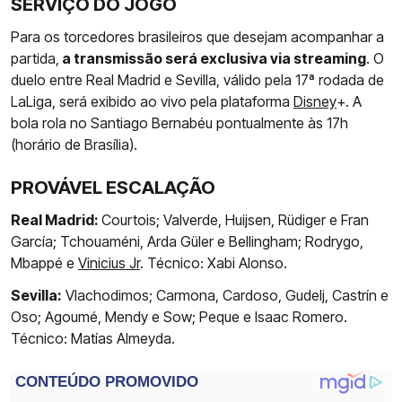
SERVIÇO DO JOGO
Para os torcedores brasileiros que desejam acompanhar a
partida,
a transmissão será exclusiva via streaming
. O
duelo entre Real Madrid e Sevilla, válido pela 17ª rodada de
LaLiga, será exibido ao vivo pela plataforma
Disney
+. A
bola rola no Santiago Bernabéu pontualmente às 17h
(horário de Brasília).
PROVÁVEL ESCALAÇÃO
Real Madrid:
Courtois; Valverde, Huijsen, Rüdiger e Fran
García; Tchouaméni, Arda Güler e Bellingham; Rodrygo,
Mbappé e
Vinicius Jr
. Técnico: Xabi Alonso.
Sevilla:
Vlachodimos; Carmona, Cardoso, Gudelj, Castrín e
Oso; Agoumé, Mendy e Sow; Peque e Isaac Romero.
Técnico: Matías Almeyda.