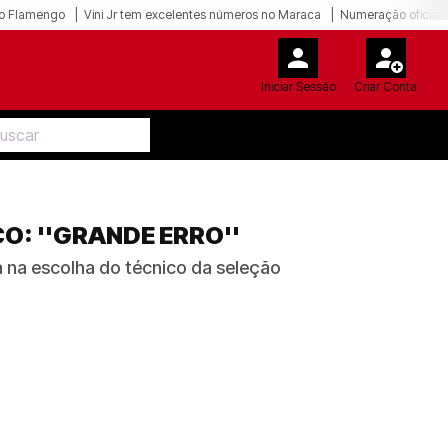
o Flamengo
Vini Jr tem excelentes números no Maraca
Numeração oficial 
Iniciar Sessão
Criar Conta
O: ''GRANDE ERRO''
ra na escolha do técnico da seleção