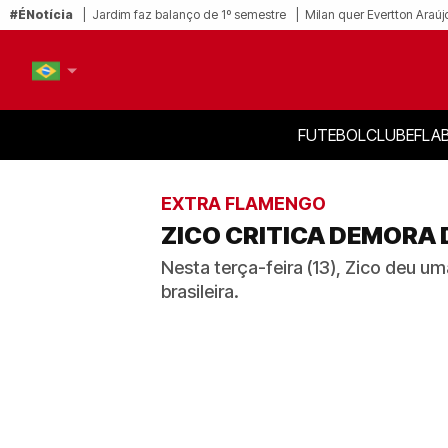
#ÉNotícia
Jardim faz balanço de 1º semestre
Milan quer Evertton Araúj
FUTEBOL
CLUBE
FLA
PT-BR
EN
EXTRA FLAMENGO
ZICO CRITICA DEMORA 
Nesta terça-feira (13), Zico deu u
brasileira.