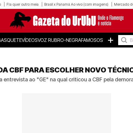
o
Fla quer outro meia
Brasil x Panamá Ao vivo (com imagens)
Mercado d
+
BASQUETE
VÍDEOS
VOZ RUBRO-NEGRA
FAMOSOS
DA CBF PARA ESCOLHER NOVO TÉCNIC
ma entrevista ao "GE" na qual criticou a CBF pela demo