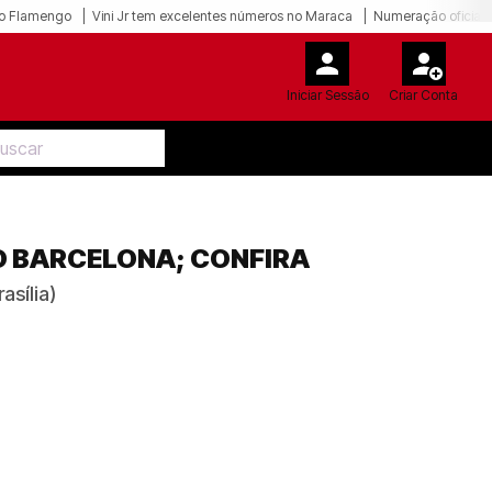
o Flamengo
Vini Jr tem excelentes números no Maraca
Numeração oficial 
Iniciar Sessão
Criar Conta
O BARCELONA; CONFIRA
asília)