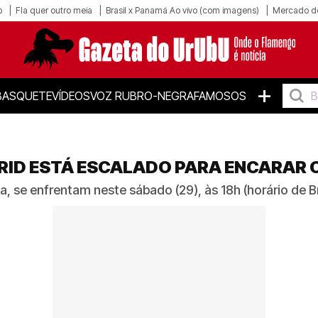
o
Fla quer outro meia
Brasil x Panamá Ao vivo (com imagens)
Mercado d
+
BASQUETE
VÍDEOS
VOZ RUBRO-NEGRA
FAMOSOS
DRID ESTÁ ESCALADO PARA ENCARAR 
a, se enfrentam neste sábado (29), às 18h (horário de Br