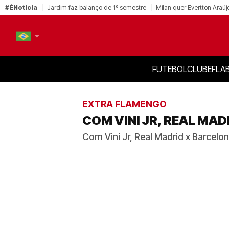
#ÉNotícia
Jardim faz balanço de 1º semestre
Milan quer Evertton Araúj
FUTEBOL
CLUBE
FLA
PT-BR
EN
EXTRA FLAMENGO
COM VINI JR, REAL MA
Com Vini Jr, Real Madrid x Barcelon