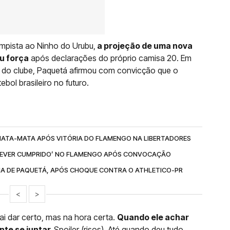
pista ao Ninho do Urubu,
a projeção de uma nova
u força
após declarações do próprio camisa 20. Em
is do clube, Paquetá afirmou com convicção que o
ebol brasileiro no futuro.
MATA-MATA APÓS VITÓRIA DO FLAMENGO NA LIBERTADORES
‘DEVER CUMPRIDO’ NO FLAMENGO APÓS CONVOCAÇÃO
A DE PAQUETÁ, APÓS CHOQUE CONTRA O ATHLETICO-PR
<
>
Vai dar certo, mas na hora certa.
Quando ele achar
nte se juntar.
Spoiler (risos). Até quando deu tudo