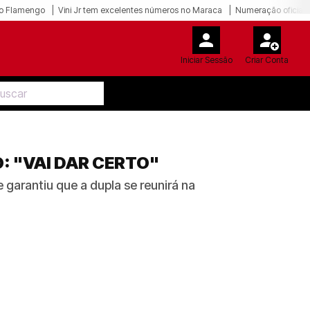
o Flamengo
Vini Jr tem excelentes números no Maraca
Numeração oficial 
Iniciar Sessão
Criar Conta
: "VAI DAR CERTO"
 garantiu que a dupla se reunirá na