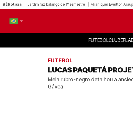
#ÉNotícia
Jardim faz balanço de 1º semestre
Milan quer Evertton Araúj
FUTEBOL
CLUBE
FLA
PT-BR
EN
FUTEBOL
LUCAS PAQUETÁ PROJET
Meia rubro-negro detalhou a ansied
Gávea