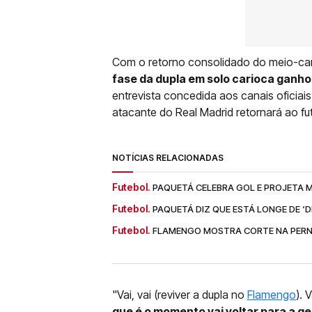
Com o retorno consolidado do meio-cam
fase da dupla em solo carioca ganho
entrevista concedida aos canais oficia
atacante do Real Madrid retornará ao fut
NOTÍCIAS RELACIONADAS
Futebol.
PAQUETÁ CELEBRA GOL E PROJETA 
Futebol.
PAQUETÁ DIZ QUE ESTÁ LONGE DE 
Futebol.
FLAMENGO MOSTRA CORTE NA PERN
"Vai, vai (reviver a dupla no
Flamengo
). 
que é o momento vai voltar para a ge