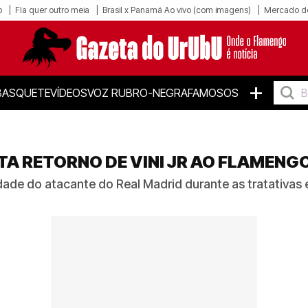
o
Fla quer outro meia
Brasil x Panamá Ao vivo (com imagens)
Mercado d
+
BASQUETE
VÍDEOS
VOZ RUBRO-NEGRA
FAMOSOS
A RETORNO DE VINI JR AO FLAMENGO
ade do atacante do Real Madrid durante as tratativas e