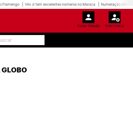
o Flamengo
Vini Jr tem excelentes números no Maraca
Numeração oficial 
Iniciar Sessão
Criar Conta
A GLOBO