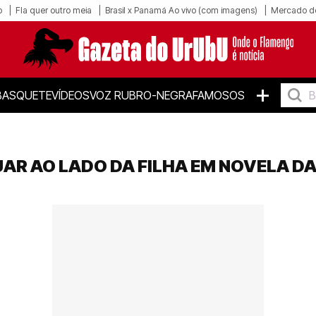
o
Fla quer outro meia
Brasil x Panamá Ao vivo (com imagens)
Mercado d
+
BASQUETE
VÍDEOS
VOZ RUBRO-NEGRA
FAMOSOS
UAR AO LADO DA FILHA EM NOVELA D