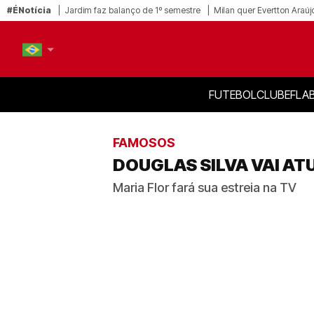
#ÉNotícia
Jardim faz balanço de 1º semestre
Milan quer Evertton Araúj
FUTEBOL
CLUBE
FLA
PT-BR
EN
FAMOSOS
DOUGLAS SILVA VAI AT
Maria Flor fará sua estreia na TV