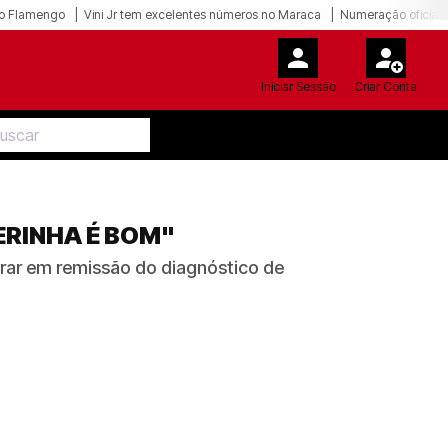
o Flamengo
Vini Jr tem excelentes números no Maraca
Numeração oficial 
Iniciar Sessão
Criar Conta
ERINHA É BOM"
ntrar em remissão do diagnóstico de