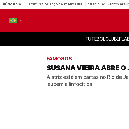
#ÉNotícia
Jardim faz balanço de 1º semestre
Milan quer Evertton Araúj
FUTEBOL
CLUBE
FLA
PT-BR
EN
FAMOSOS
SUSANA VIEIRA ABRE O
A atriz está em cartaz no Rio de J
leucemia linfocítica