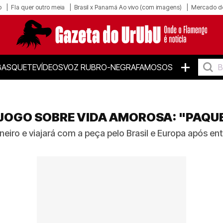
o
Fla quer outro meia
Brasil x Panamá Ao vivo (com imagens)
Mercado d
+
BASQUETE
VÍDEOS
VOZ RUBRO-NEGRA
FAMOSOS
 JOGO SOBRE VIDA AMOROSA: "PAQU
aneiro e viajará com a peça pelo Brasil e Europa após e