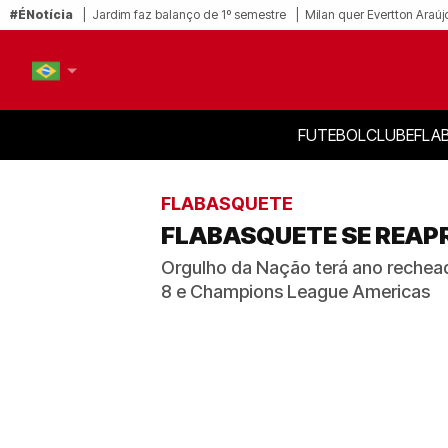
#ÉNotícia
Jardim faz balanço de 1º semestre
Milan quer Evertton Araúj
FUTEBOL
CLUBE
FLA
PT-BR
EN
FLABASQUETE
FLABASQUETE SE REAPR
Orgulho da Nação terá ano rechead
8 e Champions League Americas