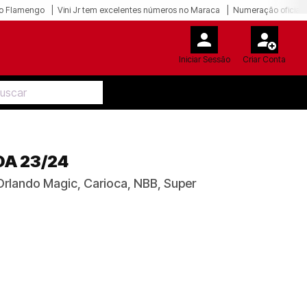
o Flamengo
Vini Jr tem excelentes números no Maraca
Numeração oficial 
Iniciar Sessão
Criar Conta
DA 23/24
Orlando Magic, Carioca, NBB, Super