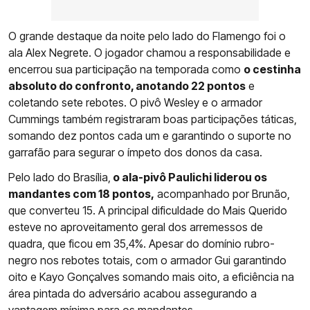
O grande destaque da noite pelo lado do Flamengo foi o
ala Alex Negrete. O jogador chamou a responsabilidade e
encerrou sua participação na temporada como
o cestinha
absoluto do confronto, anotando 22 pontos
e
coletando sete rebotes. O pivô Wesley e o armador
Cummings também registraram boas participações táticas,
somando dez pontos cada um e garantindo o suporte no
garrafão para segurar o ímpeto dos donos da casa.
Pelo lado do Brasília,
o ala-pivô Paulichi liderou os
mandantes com 18 pontos,
acompanhado por Brunão,
que converteu 15. A principal dificuldade do Mais Querido
esteve no aproveitamento geral dos arremessos de
quadra, que ficou em 35,4%. Apesar do domínio rubro-
negro nos rebotes totais, com o armador Gui garantindo
oito e Kayo Gonçalves somando mais oito, a eficiência na
área pintada do adversário acabou assegurando a
vantagem mínima para os mandantes.