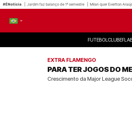
#ÉNotícia
Jardim faz balanço de 1º semestre
Milan quer Evertton Araúj
FUTEBOL
CLUBE
FLA
PT-BR
EN
EXTRA FLAMENGO
PARA TER JOGOS DO ME
Crescimento da Major League Socc