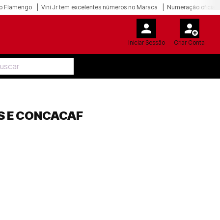
o Flamengo
Vini Jr tem excelentes números no Maraca
Numeração oficial 
Iniciar Sessão
Criar Conta
S E CONCACAF