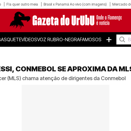
o
Fla quer outro meia
Brasil x Panamá Ao vivo (com imagens)
Mercado d
+
BASQUETE
VÍDEOS
VOZ RUBRO-NEGRA
FAMOSOS
SSI, CONMEBOL SE APROXIMA DA ML
er (MLS) chama atenção de dirigentes da Conmebol