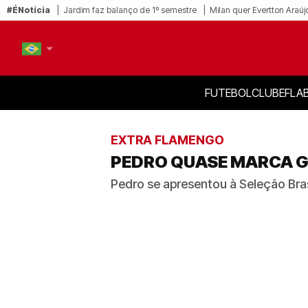
#ÉNotícia
Jardim faz balanço de 1º semestre
Milan quer Evertton Araúj
FUTEBOL
CLUBE
FLA
PT-BR
EN
EXTRA FLAMENGO
PEDRO QUASE MARCA GO
Pedro se apresentou à Seleção Brasi