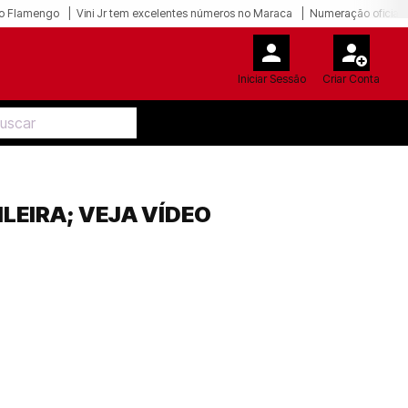
o Flamengo
Vini Jr tem excelentes números no Maraca
Numeração oficial 
Iniciar Sessão
Criar Conta
LEIRA; VEJA VÍDEO