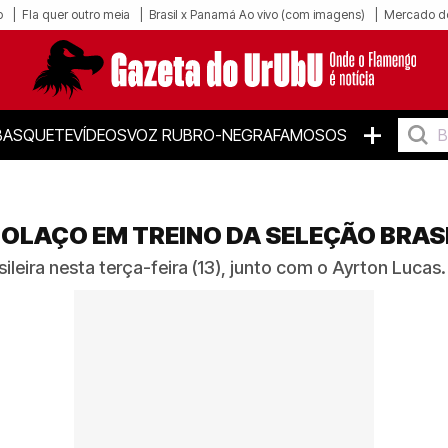
o
Fla quer outro meia
Brasil x Panamá Ao vivo (com imagens)
Mercado d
+
BASQUETE
VÍDEOS
VOZ RUBRO-NEGRA
FAMOSOS
LAÇO EM TREINO DA SELEÇÃO BRASI
leira nesta terça-feira (13), junto com o Ayrton Lucas.