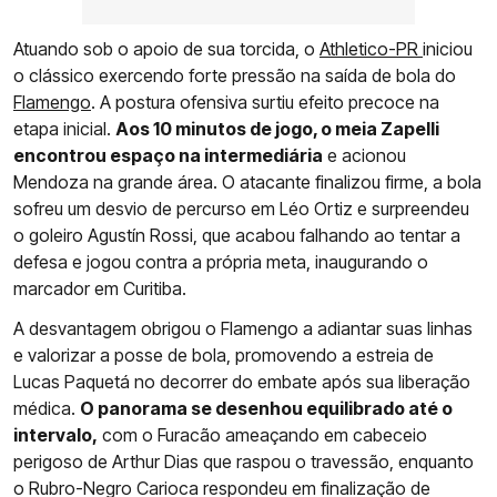
Atuando sob o apoio de sua torcida, o
Athletico-PR
iniciou
o clássico exercendo forte pressão na saída de bola do
Flamengo
. A postura ofensiva surtiu efeito precoce na
etapa inicial.
Aos 10 minutos de jogo, o meia Zapelli
encontrou espaço na intermediária
e acionou
Mendoza na grande área. O atacante finalizou firme, a bola
sofreu um desvio de percurso em Léo Ortiz e surpreendeu
o goleiro Agustín Rossi, que acabou falhando ao tentar a
defesa e jogou contra a própria meta, inaugurando o
marcador em Curitiba.
A desvantagem obrigou o Flamengo a adiantar suas linhas
e valorizar a posse de bola, promovendo a estreia de
Lucas Paquetá no decorrer do embate após sua liberação
médica.
O panorama se desenhou equilibrado até o
intervalo,
com o Furacão ameaçando em cabeceio
perigoso de Arthur Dias que raspou o travessão, enquanto
o Rubro-Negro Carioca respondeu em finalização de