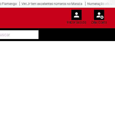
o Flamengo
Vini Jr tem excelentes números no Maraca
Numeração oficial 
Iniciar Sessão
Criar Conta