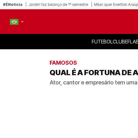
#ÉNotícia
Jardim faz balanço de 1º semestre
Milan quer Evertton Araúj
FUTEBOL
CLUBE
FLA
PT-BR
EN
FAMOSOS
QUAL É A FORTUNA DE 
Ator, cantor e empresário tem uma 