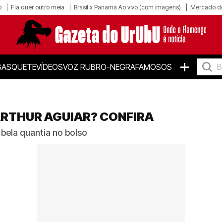
o
Fla quer outro meia
Brasil x Panamá Ao vivo (com imagens)
Mercado d
+
BASQUETE
VÍDEOS
VOZ RUBRO-NEGRA
FAMOSOS
ARTHUR AGUIAR? CONFIRA
bela quantia no bolso