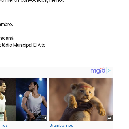
anto menos convocados, melhor.
embro:
aracanã
stádio Municipal El Alto