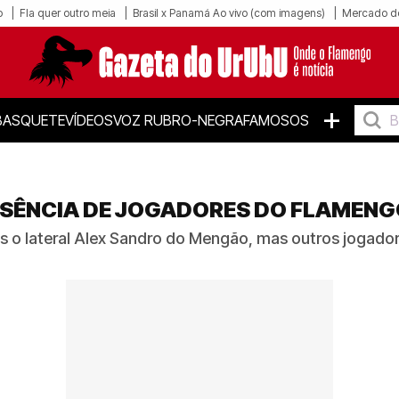
o
Fla quer outro meia
Brasil x Panamá Ao vivo (com imagens)
Mercado d
+
BASQUETE
VÍDEOS
VOZ RUBRO-NEGRA
FAMOSOS
USÊNCIA DE JOGADORES DO FLAMEN
o lateral Alex Sandro do Mengão, mas outros jogador