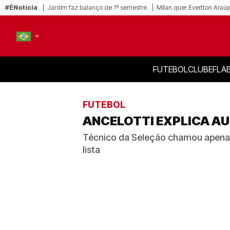
#ÉNotícia
Jardim faz balanço de 1º semestre
Milan quer Evertton Araúj
FUTEBOL
CLUBE
FLA
PT-BR
EN
FUTEBOL
ANCELOTTI EXPLICA A
Técnico da Seleção chamou apenas 
lista