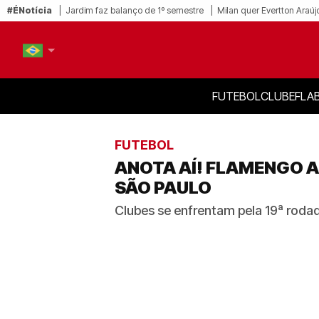
#ÉNotícia
Jardim faz balanço de 1º semestre
Milan quer Evertton Araúj
FUTEBOL
CLUBE
FLA
PT-BR
EN
FUTEBOL
ANOTA AÍ! FLAMENGO A
SÃO PAULO
Clubes se enfrentam pela 19ª rodad