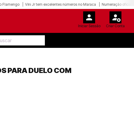
o Flamengo
Vini Jr tem excelentes números no Maraca
Numeração oficial 
Iniciar Sessão
Criar Conta
OS PARA DUELO COM