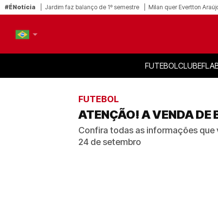
#ÉNotícia
Jardim faz balanço de 1º semestre
Milan quer Evertton Araúj
FUTEBOL
CLUBE
FLA
PT-BR
EN
FUTEBOL
ATENÇÃO! A VENDA DE 
Confira todas as informações que 
24 de setembro