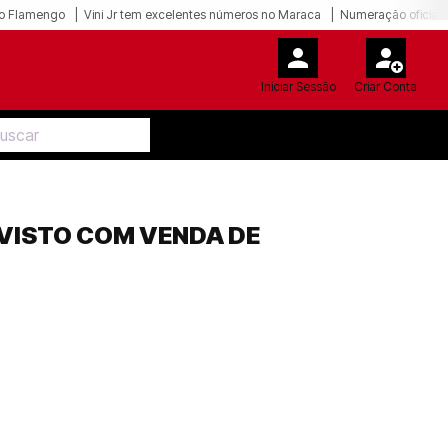
o Flamengo
Vini Jr tem excelentes números no Maraca
Numeração oficial 
Iniciar Sessão
Criar Conta
EVISTO COM VENDA DE