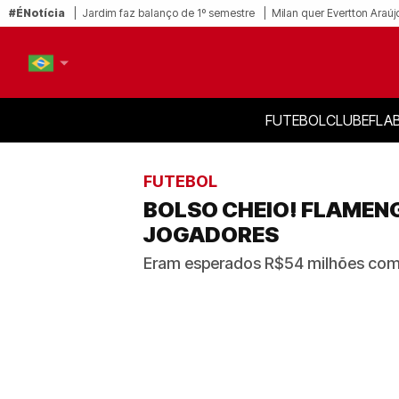
#ÉNotícia
Jardim faz balanço de 1º semestre
Milan quer Evertton Araúj
FUTEBOL
CLUBE
FLA
PT-BR
EN
FUTEBOL
BOLSO CHEIO! FLAMENG
JOGADORES
Eram esperados R$54 milhões com 