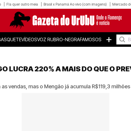
o
Fla quer outro meia
Brasil x Panamá Ao vivo (com imagens)
Mercado d
+
BASQUETE
VÍDEOS
VOZ RUBRO-NEGRA
FAMOSOS
O LUCRA 220% A MAIS DO QUE O PR
as vendas, mas o Mengão já acumula R$119,3 milhões