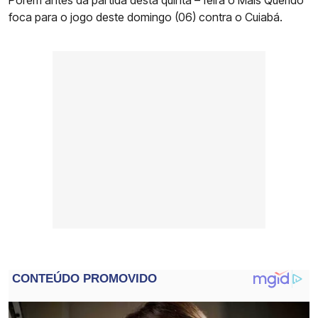
Porém antes da partida desta quinta – feira o Mais Querido
foca para o jogo deste domingo (06) contra o Cuiabá.