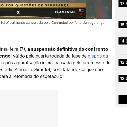
17:
 foi oficialmente cancelada pela Conmebol por falta de segurança -
15:
14:
nta-feira (7),
a suspensão definitiva do confronto
mengo,
válido pela quarta rodada da fase de
grupos da
 após a paralisação inicial causada pelo arremesso de
13:
Estádio Atanasio Girardot, constatando-se que não
para a retomada do espetáculo.
12: