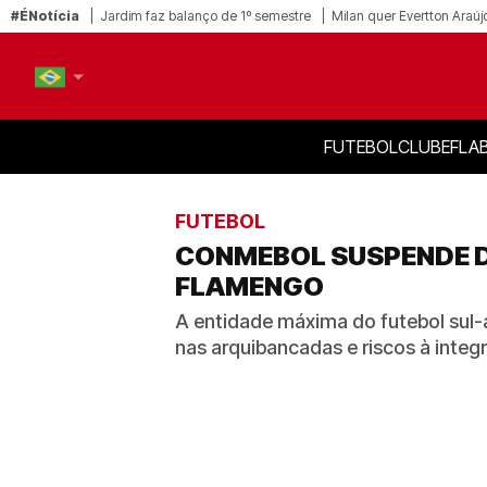
#ÉNotícia
Jardim faz balanço de 1º semestre
Milan quer Evertton Araúj
FUTEBOL
CLUBE
FLA
PT-BR
EN
FUTEBOL
CONMEBOL SUSPENDE DE
FLAMENGO
A entidade máxima do futebol sul-
nas arquibancadas e riscos à integ