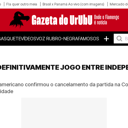
o
Fla quer outro meia
Brasil x Panamá Ao vivo (com imagens)
Mercado d
+
BASQUETE
VÍDEOS
VOZ RUBRO-NEGRA
FAMOSOS
FINITIVAMENTE JOGO ENTRE INDEPE
americano confirmou o cancelamento da partida na Col
ridade