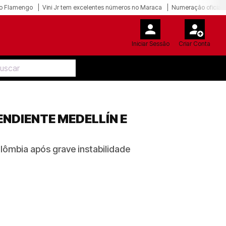
o Flamengo
Vini Jr tem excelentes números no Maraca
Numeração oficial 
Iniciar Sessão
Criar Conta
NDIENTE MEDELLÍN E
ômbia após grave instabilidade