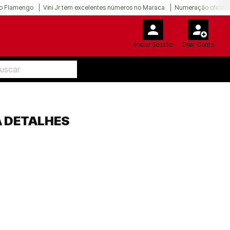
o Flamengo
Vini Jr tem excelentes números no Maraca
Numeração oficial 
Iniciar Sessão
Criar Conta
A DETALHES