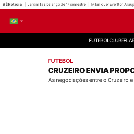
#ÉNotícia
Jardim faz balanço de 1º semestre
Milan quer Evertton Araúj
FUTEBOL
CLUBE
FLA
PT-BR
EN
FUTEBOL
CRUZEIRO ENVIA PROPO
As negociações entre o Cruzeiro 