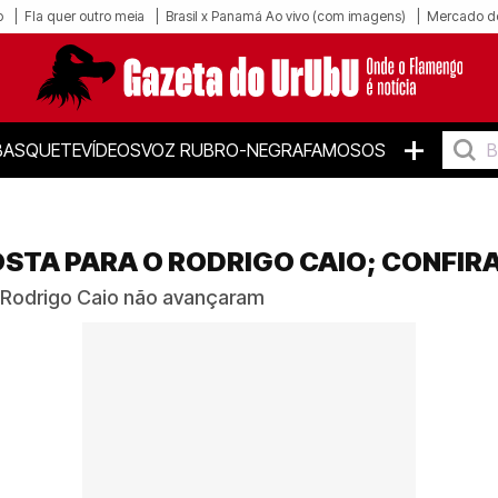
o
Fla quer outro meia
Brasil x Panamá Ao vivo (com imagens)
Mercado d
+
BASQUETE
VÍDEOS
VOZ RUBRO-NEGRA
FAMOSOS
STA PARA O RODRIGO CAIO; CONFIR
e Rodrigo Caio não avançaram