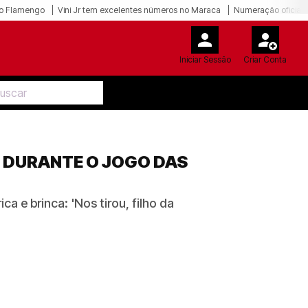
o Flamengo
Vini Jr tem excelentes números no Maraca
Numeração oficial 
Iniciar Sessão
Criar Conta
 DURANTE O JOGO DAS
a e brinca: 'Nos tirou, filho da