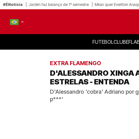
#ÉNotícia
Jardim faz balanço de 1º semestre
Milan quer Evertton Araúj
FUTEBOL
CLUBE
FLA
PT-BR
EN
EXTRA FLAMENGO
D'ALESSANDRO XINGA 
ESTRELAS - ENTENDA
D'Alessandro 'cobra' Adriano por go
p***'