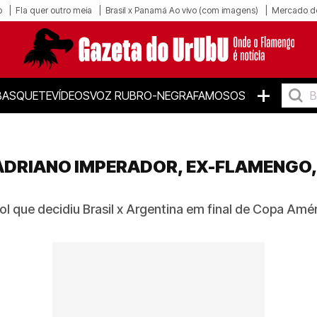
o
Fla quer outro meia
Brasil x Panamá Ao vivo (com imagens)
Mercado d
+
BASQUETE
VÍDEOS
VOZ RUBRO-NEGRA
FAMOSOS
ADRIANO IMPERADOR, EX-FLAMENGO,
l que decidiu Brasil x Argentina em final de Copa Améric