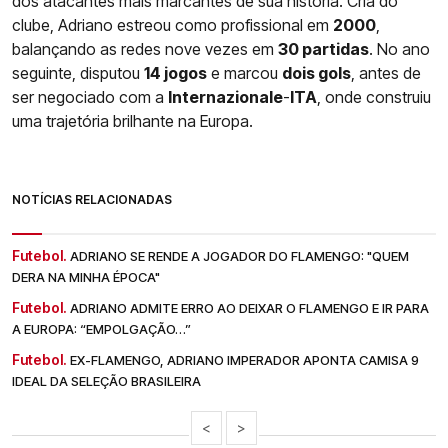
dos atacantes mais marcantes de sua história. Cria do
clube, Adriano estreou como profissional em
2000
,
balançando as redes nove vezes em
30 partidas
. No ano
seguinte, disputou
14 jogos
e marcou
dois gols
, antes de
ser negociado com a
Internazionale
-
ITA
, onde construiu
uma trajetória brilhante na Europa.
NOTÍCIAS RELACIONADAS
Futebol.
ADRIANO SE RENDE A JOGADOR DO FLAMENGO: "QUEM
DERA NA MINHA ÉPOCA"
Futebol.
ADRIANO ADMITE ERRO AO DEIXAR O FLAMENGO E IR PARA
A EUROPA: “EMPOLGAÇÃO…”
Futebol.
EX-FLAMENGO, ADRIANO IMPERADOR APONTA CAMISA 9
IDEAL DA SELEÇÃO BRASILEIRA
<
>