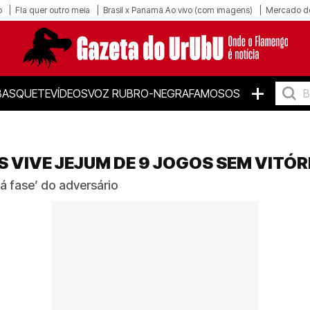
o
Fla quer outro meia
Brasil x Panamá Ao vivo (com imagens)
Mercado d
+
BASQUETE
VÍDEOS
VOZ RUBRO-NEGRA
FAMOSOS
S VIVE JEJUM DE 9 JOGOS SEM VITÓR
á fase’ do adversário