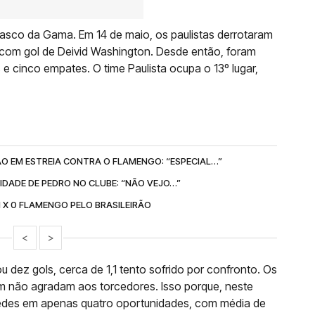
o Vasco da Gama. Em 14 de maio, os paulistas derrotaram
, com gol de Deivid Washington. Desde então, foram
e cinco empates. O time Paulista ocupa o 13º lugar,
O EM ESTREIA CONTRA O FLAMENGO: “ESPECIAL…”
DADE DE PEDRO NO CLUBE: “NÃO VEJO…”
1 X 0 FLAMENGO PELO BRASILEIRÃO
<
>
u dez gols, cerca de 1,1 tento sofrido por confronto. Os
m não agradam aos torcedores. Isso porque, neste
 redes em apenas quatro oportunidades, com média de