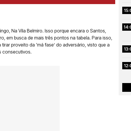
15:
14:
go, Na Vila Belmiro. Isso porque encara o Santos,
o, em busca de mais três pontos na tabela. Para isso,
irar proveito da ‘má fase’ do adversário, visto que a
13:
s consecutivos.
12: