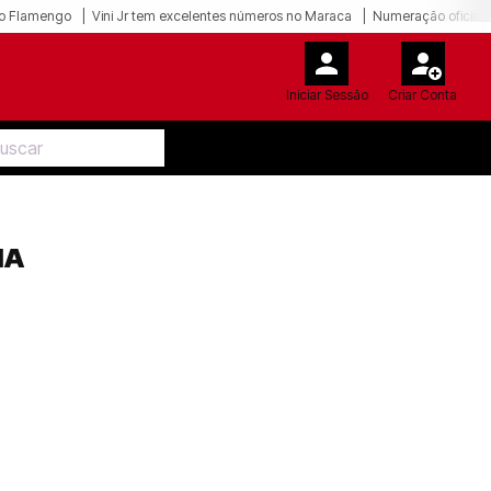
o Flamengo
Vini Jr tem excelentes números no Maraca
Numeração oficial 
Iniciar Sessão
Criar Conta
IA