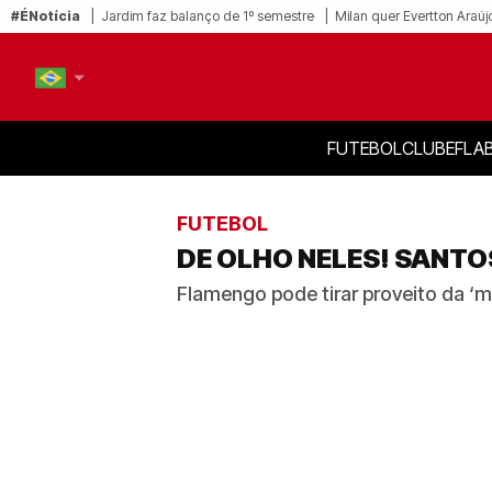
#ÉNotícia
Jardim faz balanço de 1º semestre
Milan quer Evertton Araúj
FUTEBOL
CLUBE
FLA
PT-BR
EN
FUTEBOL
DE OLHO NELES! SANTO
Flamengo pode tirar proveito da ‘m