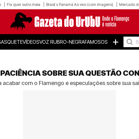
o
Fla quer outro meia
Brasil x Panamá Ao vivo (com imagens)
Mercado d
+
BASQUETE
VÍDEOS
VOZ RUBRO-NEGRA
FAMOSOS
R PACIÊNCIA SOBRE SUA QUESTÃO C
 a acabar com o Flamengo e especulações sobre sua s