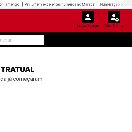
o Flamengo
Vini Jr tem excelentes números no Maraca
Numeração oficial 
Iniciar Sessão
Criar Conta
ONTRATUAL
aída já começaram