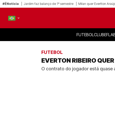
#ÉNotícia
Jardim faz balanço de 1º semestre
Milan quer Evertton Araúj
FUTEBOL
CLUBE
FLA
PT-BR
EN
FUTEBOL
EVERTON RIBEIRO QUE
O contrato do jogador está quase