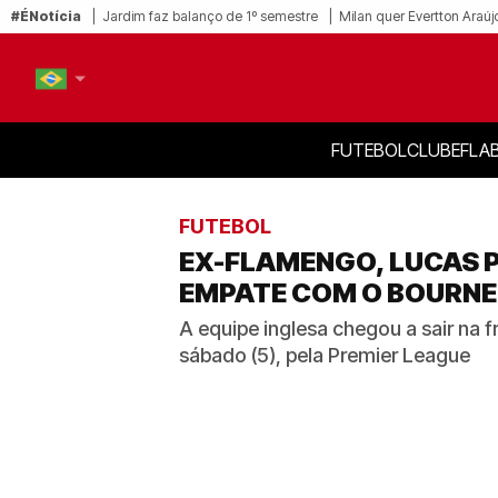
#ÉNotícia
Jardim faz balanço de 1º semestre
Milan quer Evertton Araúj
FUTEBOL
CLUBE
FLA
PT-BR
EN
FUTEBOL
EX-FLAMENGO, LUCAS 
EMPATE COM O BOURN
A equipe inglesa chegou a sair na 
sábado (5), pela Premier League