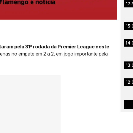
17:
15:
14:
aram pela 31ª rodada da Premier League neste
enas no empate em 2 a 2, em jogo importante pela
13:
12: