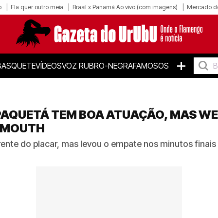
o
Fla quer outro meia
Brasil x Panamá Ao vivo (com imagens)
Mercado d
+
BASQUETE
VÍDEOS
VOZ RUBRO-NEGRA
FAMOSOS
PAQUETÁ TEM BOA ATUAÇÃO, MAS WE
EMOUTH
frente do placar, mas levou o empate nos minutos finais