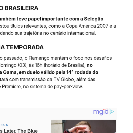
 BRASILEIRA
ambém teve papel importante com a Seleção
istou títulos relevantes, como a Copa América 2007 e a
ndo sua trajetória no cenário internacional.
NA TEMPORADA
 do passado, o Flamengo mantém o foco nos desafios
mingo (03), às 16h (horário de Brasília),
no
 Gama, em duelo válido pela 14ª rodada do
ntará com transmissão da TV Globo, além das
e Premiere, no sistema de pay-per-view.