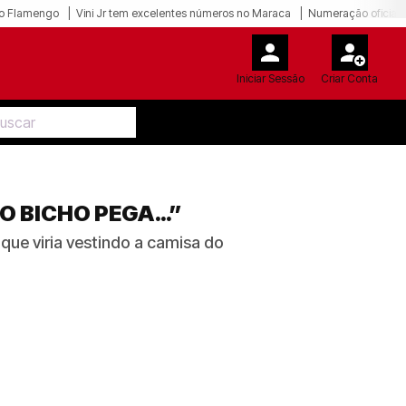
o Flamengo
Vini Jr tem excelentes números no Maraca
Numeração oficial 
Iniciar Sessão
Criar Conta
O BICHO PEGA…”
 que viria vestindo a camisa do