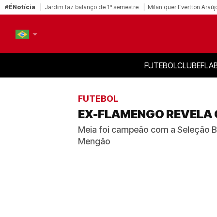
#ÉNotícia
Jardim faz balanço de 1º semestre
Milan quer Evertton Araúj
FUTEBOL
CLUBE
FLA
PT-BR
EN
FUTEBOL
EX-FLAMENGO REVELA 
Meia foi campeão com a Seleção Bras
Mengão