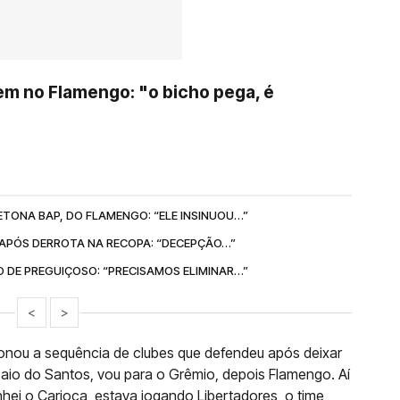
em no Flamengo: "o bicho pega, é
ETONA BAP, DO FLAMENGO: “ELE INSINUOU…”
APÓS DERROTA NA RECOPA: “DECEPÇÃO…”
 DE PREGUIÇOSO: “PRECISAMOS ELIMINAR…”
<
>
ionou a sequência de clubes que defendeu após deixar
 Saio do Santos, vou para o Grêmio, depois Flamengo. Aí
ei o Carioca, estava jogando Libertadores, o time