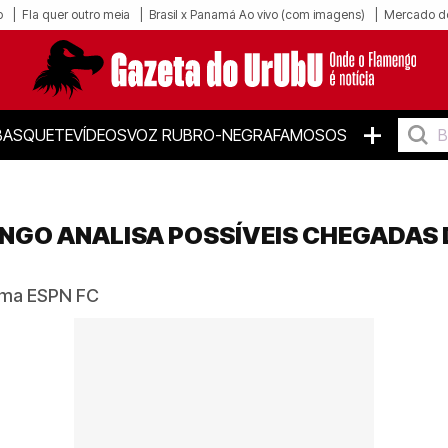
o
Fla quer outro meia
Brasil x Panamá Ao vivo (com imagens)
Mercado d
+
BASQUETE
VÍDEOS
VOZ RUBRO-NEGRA
FAMOSOS
NGO ANALISA POSSÍVEIS CHEGADAS
rama ESPN FC