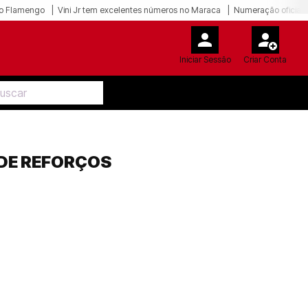
o Flamengo
Vini Jr tem excelentes números no Maraca
Numeração oficial 
Iniciar Sessão
Criar Conta
 DE REFORÇOS