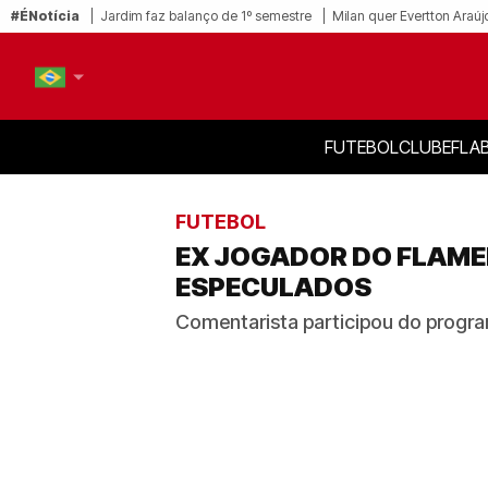
#ÉNotícia
Jardim faz balanço de 1º semestre
Milan quer Evertton Araúj
FUTEBOL
CLUBE
FLA
PT-BR
EN
FUTEBOL
EX JOGADOR DO FLAME
ESPECULADOS
Comentarista participou do prog