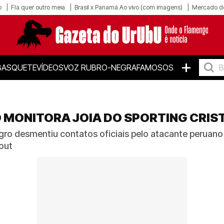
o
Fla quer outro meia
Brasil x Panamá Ao vivo (com imagens)
Mercado d
+
BASQUETE
VÍDEOS
VOZ RUBRO-NEGRA
FAMOSOS
 MONITORA JOIA DO SPORTING CRIS
ro desmentiu contatos oficiais pelo atacante peruano 
out