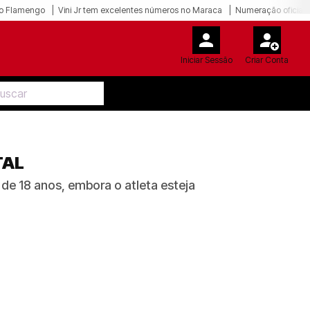
o Flamengo
Vini Jr tem excelentes números no Maraca
Numeração oficial 
Iniciar Sessão
Criar Conta
TAL
de 18 anos, embora o atleta esteja