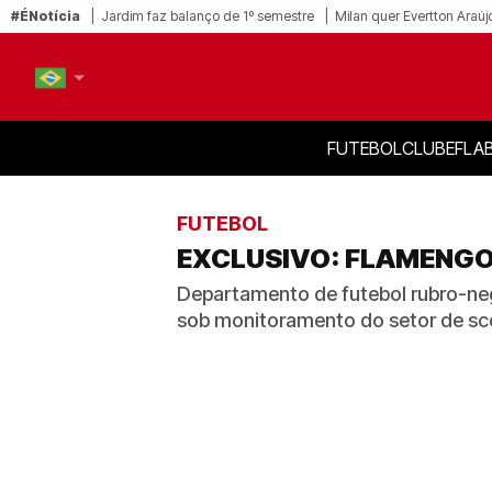
#ÉNotícia
Jardim faz balanço de 1º semestre
Milan quer Evertton Araúj
FUTEBOL
CLUBE
FLA
PT-BR
EN
FUTEBOL
EXCLUSIVO: FLAMENGO
Departamento de futebol rubro-neg
sob monitoramento do setor de sc