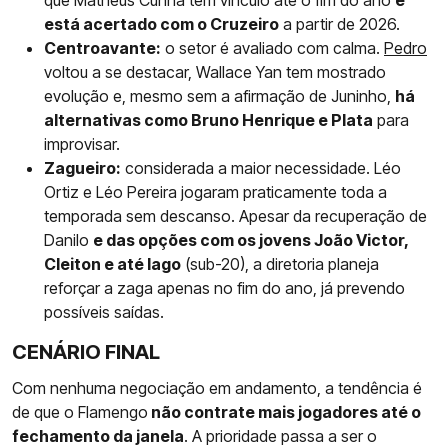
que Matheus Cunha tem vínculo até o fim do ano
e
está acertado com o Cruzeiro
a partir de 2026.
Centroavante:
o setor é avaliado com calma.
Pedro
voltou a se destacar, Wallace Yan tem mostrado
evolução e, mesmo sem a afirmação de Juninho,
há
alternativas como Bruno Henrique e Plata
para
improvisar.
Zagueiro:
considerada a maior necessidade. Léo
Ortiz e Léo Pereira jogaram praticamente toda a
temporada sem descanso. Apesar da recuperação de
Danilo
e das opções com os jovens João Victor,
Cleiton e até Iago
(sub-20), a diretoria planeja
reforçar a zaga apenas no fim do ano, já prevendo
possíveis saídas.
CENÁRIO FINAL
Com nenhuma negociação em andamento, a tendência é
de que o Flamengo
não contrate mais jogadores até o
fechamento da janela
. A prioridade passa a ser o